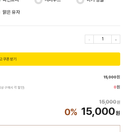
맑은 유자
1
고 쿠폰 받기
원
15,000
원
0
이상 구매시 각 할인)
15,000
원
15,000
0
%
원