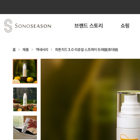
브랜드 스토리
쇼핑
홈
제품
액세서리
피톤치드 3.0 리츄얼 스프레이 트래블(휴대용)