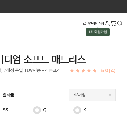
로그인
회원가입
미디엄 소프트 매트리스
5.0(4)
성,무해성 독일 TUV인증 + 라돈프리
일시불
SS
Q
K